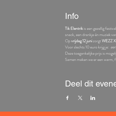
Info
Tik Elentrik
 is een gezellig fest
snack, een drankje én muziek va
Op 
vrijdag 12 juni
 zorgt 
WEZZ X
Voor slechts 10 euro krijg je: 
 een
Deze toegankelijke prijs is mogel
Samen maken we er een warm, fee
Deel dit eve