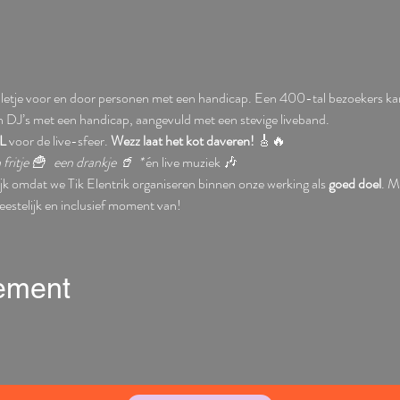
ivalletje voor en door personen met een handicap.
Een 400-tal bezoekers kan
n DJ’s met een handicap, aangevuld met een stevige liveband.
L
 voor de live-sfeer. 
Wezz laat het kot daveren!
 🎸🔥
 fritje 🍟 
 een drankje 🥤  * 
én live muziek 🎶
ijk omdat we Tik Elentrik organiseren binnen onze werking als 
goed doel
. M
stelijk en inclusief moment van!
nement