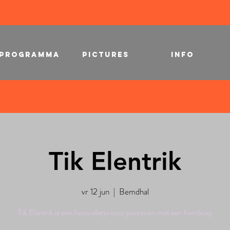
PROGRAMMA
PICTURES
INFO
Tik Elentrik
vr 12 jun
  |  
Bemdhal
Tik Elentrik is een festivalletje voor personen met een handicap