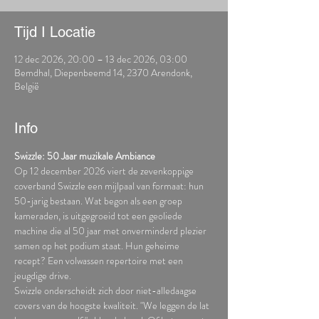
Tijd I Locatie
12 dec 2026, 20:00 – 13 dec 2026, 03:00
Bemdhal, Diepenbeemd 14, 2370 Arendonk,
België
Info
Swizzle: 50 Jaar muzikale Ambiance
Op 12 december 2026 viert de zevenkoppige 
coverband Swizzle een mijlpaal van formaat: hun 
50-jarig bestaan. Wat begon als een groep 
kameraden, is uitgegroeid tot een geoliede 
machine die al 50 jaar met onverminderd plezier 
samen op het podium staat. Hun geheime 
recept? Een volwassen repertoire met een 
jeugdige drive.
Swizzle onderscheidt zich door niet-alledaagse 
covers van de hoogste kwaliteit. "We leggen de lat 