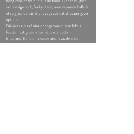
hoog voor onszelf," aldus de band. Of het nu gaat 
om stevige rock, funky disco, meeslepende ballads 
of reggae; de variatie is zó groot dat stilstaan geen 
optie is.
Die passie bleef niet onopgemerkt. Van lokale 
feesten tot grote internationale podia in 
Engeland, Italië en Zwitserland: Swizzle is een 
graag geziene gast die overal de dansvloer vult. 
Bereid je voor op een feestelijke avond vol 
ambiance, nostalgie en muzikaal vakmanschap. Na 
het optreden wordt u muzikaal in de watten 
gelegd tijdens…
lees meer >
Deel dit evenement
Tickets