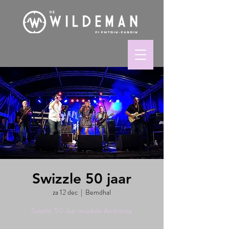
Swizzle 50 jaar
za 12 dec
  |  
Bemdhal
Swizzle: 50 Jaar muzikale Ambiance