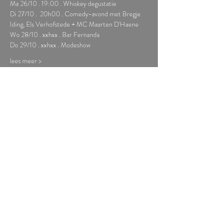
Ma 26/10 . 19:00 . Whiskey degustatie
Di 27/10 .  20h00 . Comedy-avond met Bregje 
Iding, Els Verhofstede + MC Maarten D'Haene
Wo 28/10 . xxhxx . Bar Fernanda
Do 29/10 . xxhxx . Modeshow
lees meer >
Deel dit evenement
Tickets