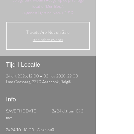
Spiegeltent 'Moulin Rouge' op de prachtige
locatie: 'Den Berg'.
Jugendstil (art nouveau) °1910
Tickets Are Not on Sale
See other events
Tijd I Locatie
24 okt 2026, 12:00 – 03 nov 2026, 22:00
Lam Godsberg, 2370 Arendonk, België
Info
SAVE THE DATE                  Za 24 okt tem Di 3 
nov
Za 24/10 . 18:00 . Open café