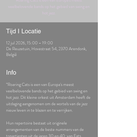
Roaring Cats is een van Europa's meest
veelbelovende bands op het gebied van swing en
hot jazz.
Tijd I Locatie
12 jul 2026, 15:00 – 19:00
De Reuzetuin, Hovestraat 54, 2370 Arendonk,
België
Info
“Roaring Cats is een van Europa's meest 
veelbelovende bands op het gebied van swing en 
hot jazz. Dit kleine orkest uit Amsterdam heeft de 
uitdaging aangenomen om de wortels van de jazz 
nieuw leven in te blazen en te verrijken.
Hun repertoire bestaat uit originele 
arrangementen van de beste nummers van de 
topartiesten uit de jaren 30 en 40: van Fats 