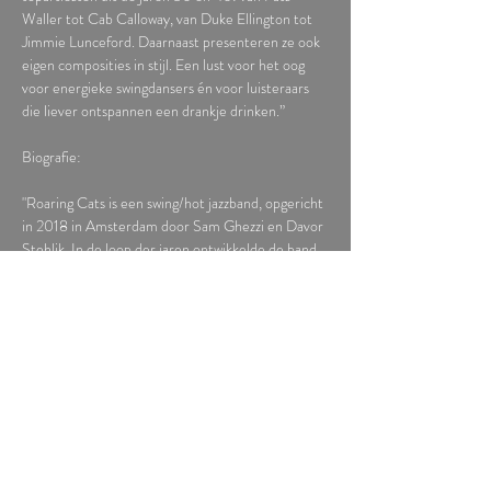
Waller tot Cab Calloway, van Duke Ellington tot 
Jimmie Lunceford. Daarnaast presenteren ze ook 
eigen composities in stijl. Een lust voor het oog 
voor energieke swingdansers én voor luisteraars 
die liever ontspannen een drankje drinken.”
Biografie:
"Roaring Cats is een swing/hot jazzband, opgericht 
in 2018 in Amsterdam door Sam Ghezzi en Davor 
Stehlik. In de loop der jaren ontwikkelde de band, 
die begon als een kwartet, zich tot een klein 
orkest met de blazerssectie Joan Codina, Mo van 
der Does en pianist Oscar Ployart Wetche.
Na diverse optredens op…
lees meer >
Deel dit evenement